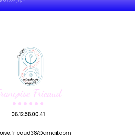
 St Chef (38). -
rançoise Fricaud
06.12.58.00.41
oise.fricaud38@gmail.com