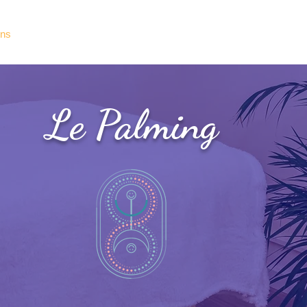
ons
Auto-massage
Formations
A propos
Le Palming