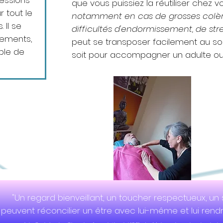
ressions
que vous puissiez la réutiliser chez
 tout le
notamment en cas de grosses colères
 Il se
difficultés d'endormissement, de stre
tements,
peut se transposer facilement au so
able de
soit pour accompagner un adulte ou
"Un regard bienveillant, un toucher respectueux, un s
peuvent réconcilier un être avec lui-même et lui rendr