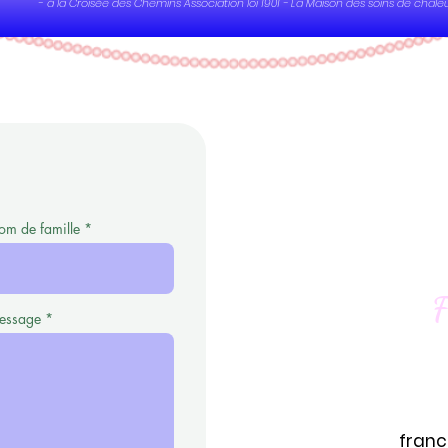
-
à la Croisée des Chemins Association loi 1901 - La Maison des soins de chaleur
m de famille
F
essage
franc