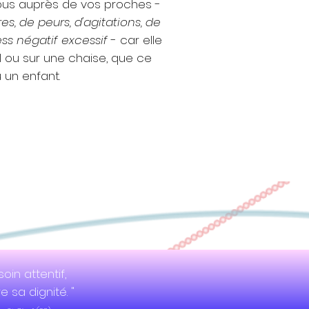
 vous auprès de vos proches -
, de peurs, d'agitations, de
ss négatif excessif
- car elle
l ou sur une chaise, que ce
 un enfant.
oin attentif,
e sa dignité. "