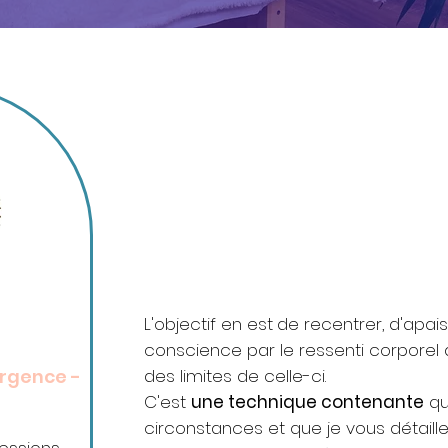
30 min ...................... 30€
L'objectif en est
de recentrer, d'apai
conscience par le ressenti corporel 
urgence -
des limites de celle-ci.
C'est
une technique contenante
qu
circonstances et que je vous détailler