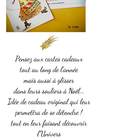
Pensez aux cartes cadeaux
tout au long de l'année
mais aussi à glisser
dans leurs souliers à Noël...
Idée de cadeau original qui leur
permettra de se détendre !
tout en leur faisant découvrir
l'Univers