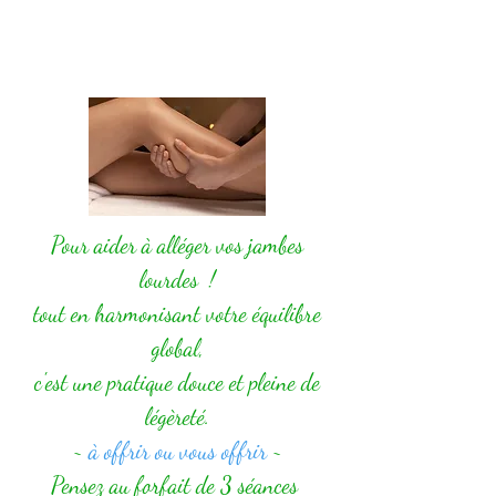
Pour aider à alléger vos jambes
lourdes
!
tout en harmonisant votre équilibre
global,
c'est une pratique douce et pleine de
légèreté.
~
à offrir ou vous offrir
~
Pensez au forfait de 3 séances