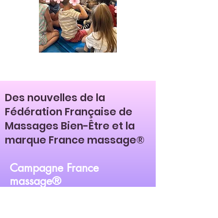
à l'école Eveil en Forez
JUIN 2025
Des nouvelles de la
Fédération Française de
Massages Bien-Être et la
marque France massage®
Campagne France
massage®
Peut-être avez-vous rencontré,
courant 2021, la campagne