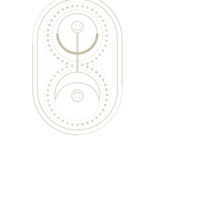
Pagatchampi
(massage
ayurvédique jambes et pieds)
Durée : 45mn