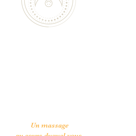
Massage bien être "3 Rides"
(crâne et visage sans huile)
Séance de 40mn .........45€
ou 1H .... 57€
Un massage
au cours duquel vous